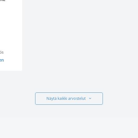
ös
en
Näytä kaikki arvostelut