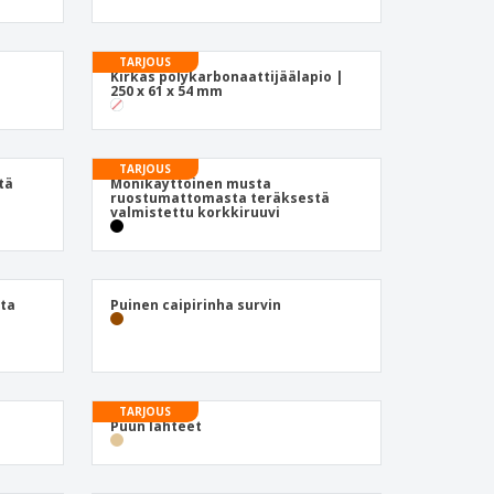
onoidut lahjat
ogiset tuotteet
TARJOUS
Kirkas polykarbonaattijäälapio |
at ja kuvastot
250 x 61 x 54 mm
TARJOUS
tä
Monikäyttöinen musta
ruostumattomasta teräksestä
valmistettu korkkiruuvi
ta
Puinen caipirinha survin
TARJOUS
Puun lähteet