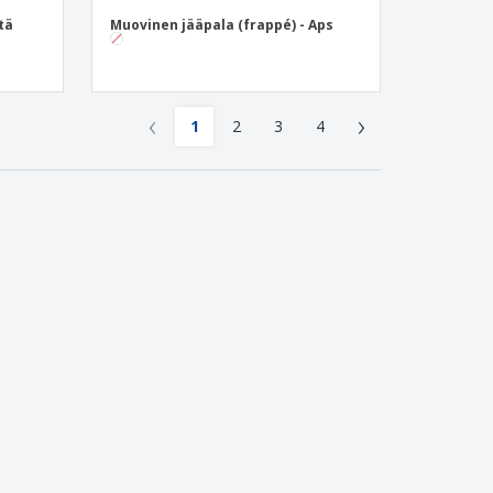
tä
Muovinen jääpala (frappé) - Aps
‹
›
1
2
3
4