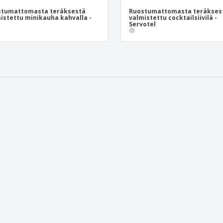
stumattomasta teräksestä
Ruostumattomasta teräkses
istettu minikauha kahvalla -
valmistettu cocktailsiivilä -
Servotel