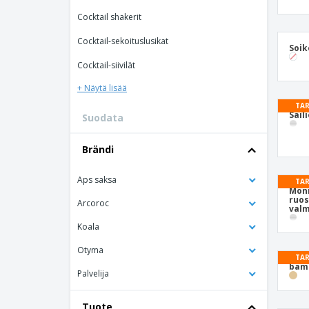
Kanta-asiakaskortit
Cocktail shakerit
T-paidat
Cocktail-sekoituslusikat
Soik
Magneetit
Cocktail-siivilät
Inyylibanneri
+ Näytä lisää
TAR
Säil
Suodata
Brändi
Aps saksa
TAR
Mon
ruo
Arcoroc
valm
Koala
Otyma
TAR
bamb
Palvelija
Tuote