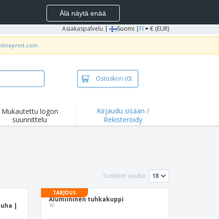
Älä näytä enää
Asiakaspalvelu
|
Suomi |
FI
€ (EUR)
nlineprint.com
Ostoskori
(0)
Kirjaudu sisään /
Mukautettu logon
suunnittelu
Rekisteröidy
okohdat ja
joukset
idat ja
lopaidat
onta
Tuotteet sivulta:
ilu
TARJOUS
yö
Alumiininen tuhkakuppi
auha |
tyslaatikot