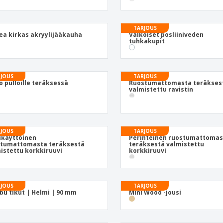
Näytteilleasettajat
Mitalit
Pers
Julisteet
Ruokaa ja karkkia
Ekol
TARJOUS
ea kirkas akryylijääkauha
Valkoiset posliiniveden
Matkalaukut ja reput
Tulostintarrat
Kirj
tuhkakupit
JOUS
TARJOUS
iö pulloille teräksessä
Ruostumattomasta teräkses
valmistettu ravistin
JOUS
TARJOUS
ikäyttöinen
Perinteinen ruostumattomas
stumattomasta teräksestä
teräksestä valmistettu
istettu korkkiruuvi
korkkiruuvi
JOUS
TARJOUS
u tikut | Helmi | 90 mm
Mini Wood -jousi