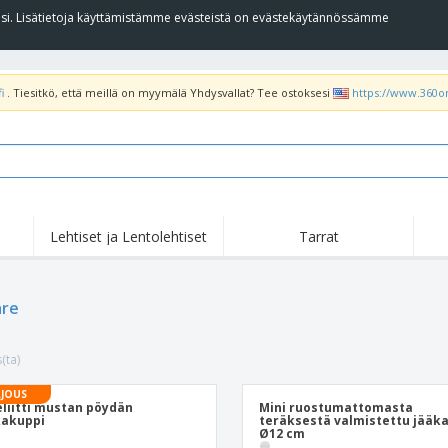
llesi. Lisätietoja käyttämistämme evästeistä on evästekäytännössämme
i
. Tiesitkö, että meillä on myymälä Yhdysvallat? Tee ostoksesi
https://www.360o
Lehtiset ja Lentolehtiset
Tarrat
Koh
Nousussa
Uudet tuotteet
tar
Liput, Kulkuelipput ja
T-pa
are
Roll Up -Teline
Kornetti
poo
Ruokapalvelulaitteet ja
Rullat
Kirj
-tarvikkeet
(ta)
Kotiinkuljetus ja
Kertakäyttötuotteet
Ulko
takeaway
Tarroja, vinyylejä ja
JOUS
Rannekellot
Etät
julisteita
liitti mustan pöydän
Mini ruostumattomasta
kakuppi
teräksestä valmistettu jääk
Hupparit
Kupit ja pokaalit
Lähe
Ø12 cm