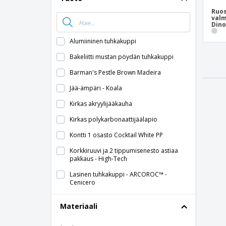
Ruo
valm
Dino
Alumiininen tuhkakuppi
Bakeliitti mustan pöydän tuhkakuppi
Barman's Pestle Brown Madeira
Jää-ämpäri - Koala
Kirkas akryylijääkauha
Kirkas polykarbonaattijäälapio
Kontti 1 osasto Cocktail White PP
Korkkiruuvi ja 2 tippumisenesto astiaa
pakkaus - High-Tech
Lasinen tuhkakuppi - ARCOROC™ -
Cenicero
Lemon Squeezer Cocktails hopea rautaa
Materiaali
Melamiinivesituhkakuppi - Aps