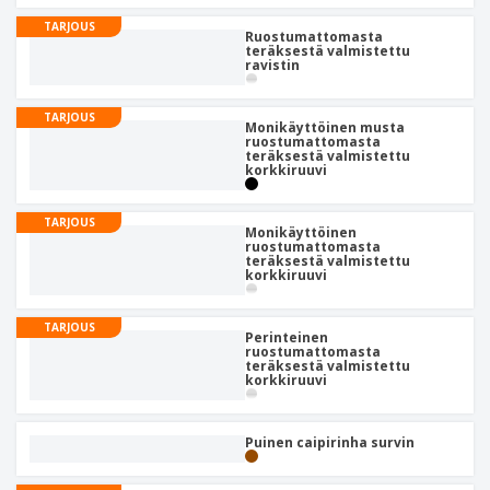
TARJOUS
Ruostumattomasta
teräksestä valmistettu
ravistin
TARJOUS
Monikäyttöinen musta
ruostumattomasta
teräksestä valmistettu
korkkiruuvi
TARJOUS
Monikäyttöinen
ruostumattomasta
teräksestä valmistettu
korkkiruuvi
TARJOUS
Perinteinen
ruostumattomasta
teräksestä valmistettu
korkkiruuvi
Puinen caipirinha survin