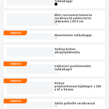
tuhkakuppi
Mini ruostumattomasta
teräksestä valmistettu
jääkauha | Ø12 cm
TARJOUS
Alumiininen tuhkakuppi
Soikea kirkas
akryylijääkauha
TARJOUS
Valkoiset posliiniveden
tuhkakupit
TARJOUS
Kirkas
polykarbonaattijäälapio | 250
x 61 x 54 mm
TARJOUS
Säiliö pulloille teräksessä