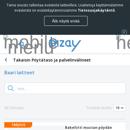
Tämä sivusto tallentaa evästeitä laitteellesi. Lisätietoja käyttämistämme
evästeistä on evästekäytännössämme
Tietosuojakäytäntö
.
Älä näytä enää
0
Takaisin Pöytätaso ja palvelinvälineet
Baari laitteet
66 Tulos(ta)
Tuotteet sivulta:
TARJOUS
Bakeliitti mustan pöydän