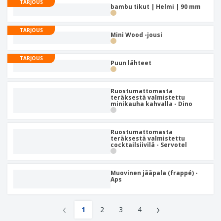
TARJOUS
bambu tikut | Helmi | 90 mm
TARJOUS
Mini Wood -jousi
TARJOUS
Puun lähteet
Ruostumattomasta
teräksestä valmistettu
minikauha kahvalla - Dino
Ruostumattomasta
teräksestä valmistettu
cocktailsiivilä - Servotel
Muovinen jääpala (frappé) -
Aps
‹
›
1
2
3
4