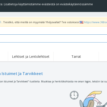
llesi. Lisätietoja käyttämistämme evästeistä on evästekäytännössämme
i
. Tiesitkö, että meillä on myymälä Yhdysvallat? Tee ostoksesi
https://www.360o
Lehtiset ja Lentolehtiset
Tarrat
Koh
Nousussa
Uudet tuotteet
tar
Liput, Kulkuelipput ja
T-pa
 Istuimet Ja Tarvikkeet
Roll Up -Teline
Kornetti
poo
Ruokapalvelulaitteet ja
Rullat
Kirj
on Istuimet Ja Tarvikkeet"-tuotteita. Muokkaa ja henkilökohtaista ne oman logon, tekstin tai s
-tarvikkeet
Kotiinkuljetus ja
Kertakäyttötuotteet
Ulko
takeaway
Tarroja, vinyylejä ja
Rannekellot
Etät
julisteita
Hupparit
Kupit ja pokaalit
Lähe