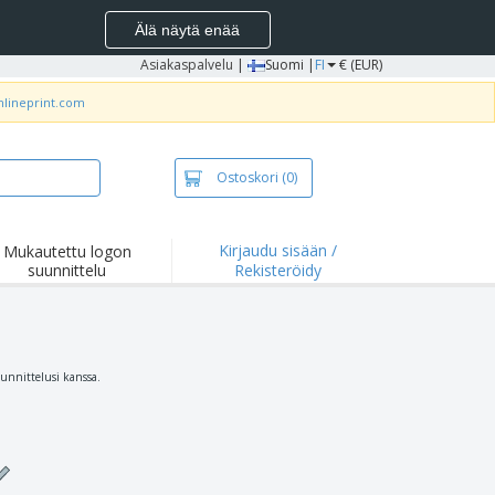
Älä näytä enää
Asiakaspalvelu
|
Suomi |
FI
€ (EUR)
nlineprint.com
Ostoskori
(0)
Kirjaudu sisään /
Mukautettu logon
suunnittelu
Rekisteröidy
okohdat ja
joukset
idat ja
lopaidat
onta
uunnittelusi kanssa.
ilu
yö
tyslaatikot