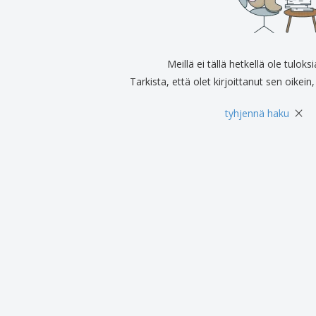
Näytteilleasettajat
Mitalit
Pers
Julisteet
Ruokaa ja karkkia
Ekol
Matkalaukut ja reput
Tulostintarrat
Kirj
Meillä ei tällä hetkellä ole tuloks
Tarkista, että olet kirjoittanut sen oikein, 
×
tyhjennä haku