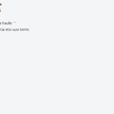
onoidut lahjat
ogiset tuotteet
at ja kuvastot
ia haulle
"
"
tai etsi uusi termi.