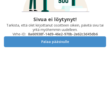
Sivua ei löytynyt!
Tarkista, että olet kirjoittanut osoitteen oikein, päivitä sivu tai
yritä myöhemmin uudelleen.
Virhe-ID:
8a60938f-14d9-46e2-970b-2e62c3d45db6