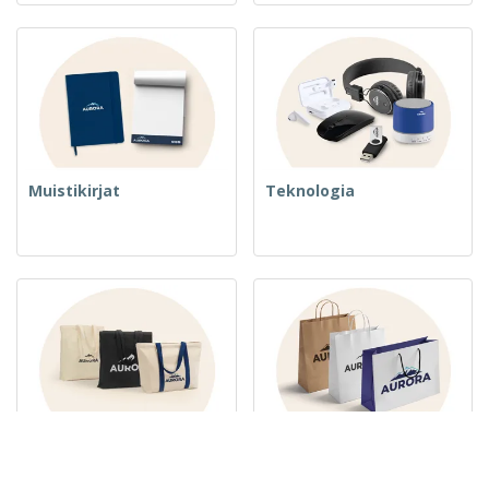
Muistikirjat
Teknologia
Kudotut laukut ja kassit
Paperipussit