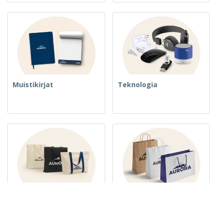
Muistikirjat
Teknologia
Kudotut laukut ja kassit
Paperipussit