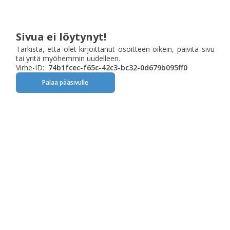
Sivua ei löytynyt!
Tarkista, että olet kirjoittanut osoitteen oikein, päivitä sivu
tai yritä myöhemmin uudelleen.
Virhe-ID:
74b1fcec-f65c-42c3-bc32-0d679b095ff0