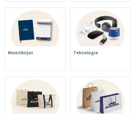
Muistikirjat
Teknologia
Kudotut laukut ja kassit
Paperipussit