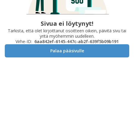
Sivua ei löytynyt!
Tarkista, että olet kirjoittanut osoitteen oikein, päivitä sivu tai
yritä myöhemmin uudelleen.
Virhe-ID:
6aa842ef-6145-447c-ab2f-639f5b09b191