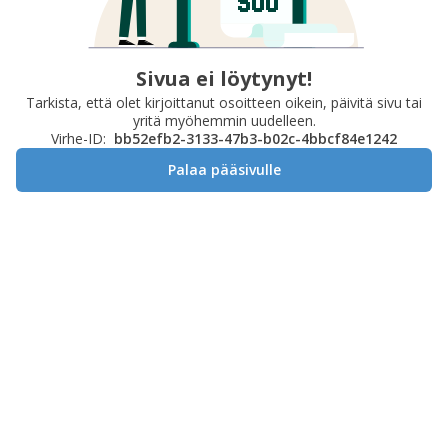
Sivua ei löytynyt!
Tarkista, että olet kirjoittanut osoitteen oikein, päivitä sivu tai
yritä myöhemmin uudelleen.
Virhe-ID:
bb52efb2-3133-47b3-b02c-4bbcf84e1242