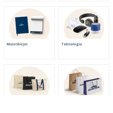
Muistikirjat
Teknologia
Kudotut laukut ja kassit
Paperipussit