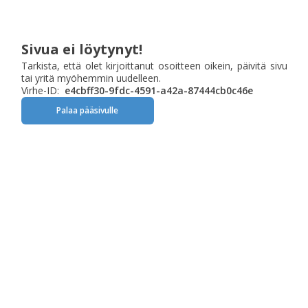
Sivua ei löytynyt!
Tarkista, että olet kirjoittanut osoitteen oikein, päivitä sivu
tai yritä myöhemmin uudelleen.
Virhe-ID:
e4cbff30-9fdc-4591-a42a-87444cb0c46e