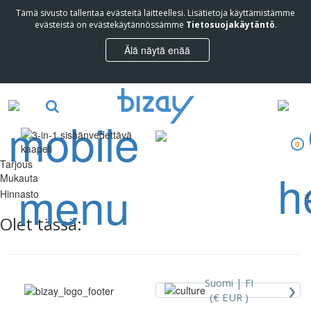
Tämä sivusto tallentaa evästeitä laitteellesi. Lisätietoja käyttämistämme
evästeistä on evästekäytännössämme
Tietosuojakäytäntö
.
Älä näytä enää
0
Tarjous
Mukauta
×
Hinnasto
Olet tässä:
›
Suomi |
FI
(€ EUR )